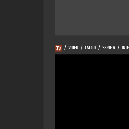
/
VIDEO
/
CALCIO
/
SERIE A
/
INT