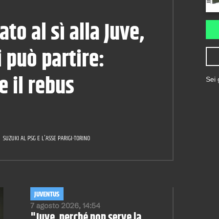
ato al sì alla Juve,
i può partire:
 il rebus
Sei
SUZUKI AL PSG E L'ASSE PARIGI-TORINO
JUVENTUS
7 agosto 2026, 14:54
"Juve, perché non serve la