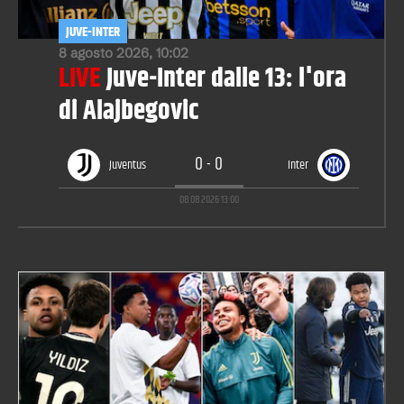
JUVE-INTER
8 agosto 2026, 10:02
LIVE
Juve-Inter dalle 13: l'ora
di Alajbegovic
0
-
0
Juventus
Inter
08.08.2026
13:00