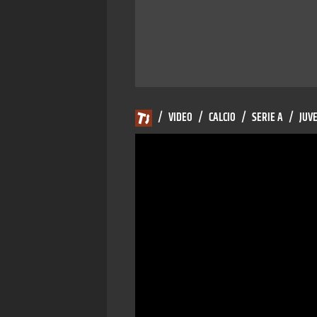
/
VIDEO
/
CALCIO
/
SERIE A
/
JUV