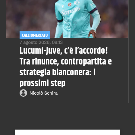
CALCIOMERCATO
7 agosto 2026, 08:13
Lucumí-Juve, c’è l’accordo!
Tra rinunce, contropartita e
strategia bianconera: i
prossimi step
Nicolò Schira