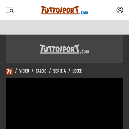
Acced
 menu
 menu
/
VIDEO
/
CALCIO
/
SERIE A
/
LECCE