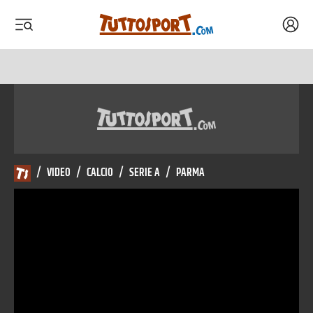
Acced
 menu
 menu
/
VIDEO
/
CALCIO
/
SERIE A
/
PARMA