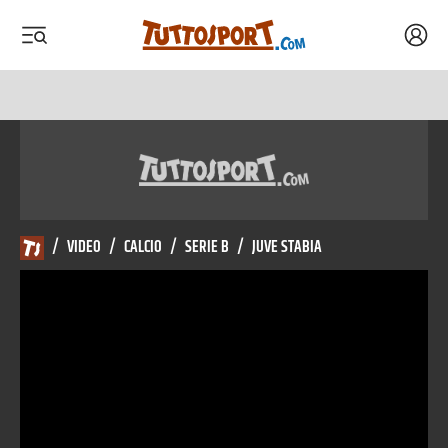
Acced
 menu
 menu
/
VIDEO
/
CALCIO
/
SERIE B
/
JUVE STABIA