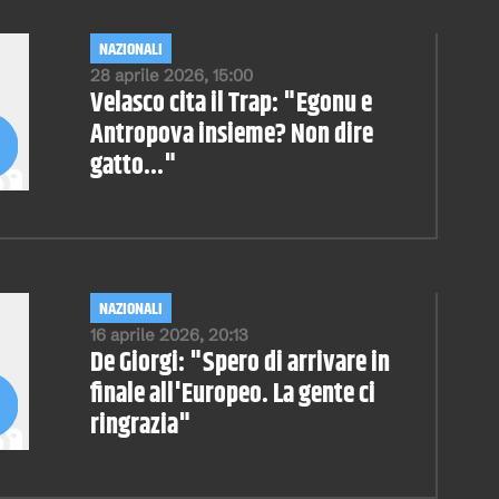
NAZIONALI
28 aprile 2026, 15:00
Velasco cita il Trap: "Egonu e
Antropova insieme? Non dire
gatto..."
NAZIONALI
16 aprile 2026, 20:13
De Giorgi: "Spero di arrivare in
finale all'Europeo. La gente ci
ringrazia"