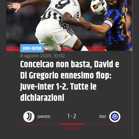
JUVE-INTER
8 agosto 2026, 10:02
Conceicao non basta, David e
Di Gregorio ennesimo flop:
Juve-Inter 1-2. Tutte le
dichiarazioni
1
-
2
Juventus
Inter
Terminata