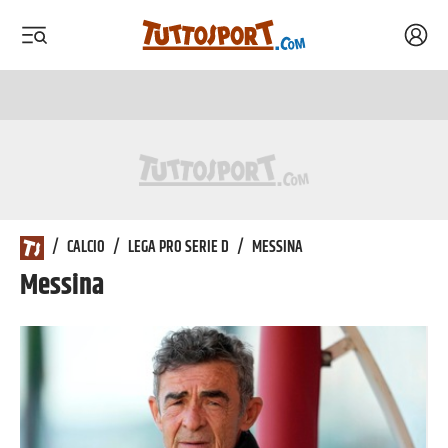
Acced
 menu
 menu
/
CALCIO
/
LEGA PRO SERIE D
/
MESSINA
Messina