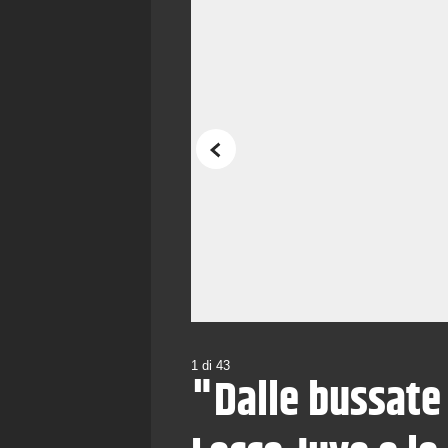
Precedente
1
di
43
"Dalle bussate 