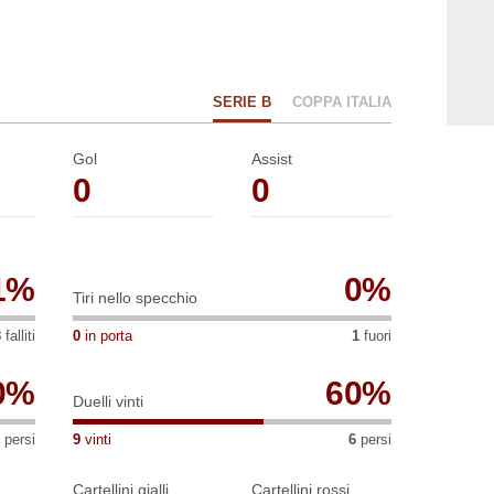
SERIE B
COPPA ITALIA
Gol
Assist
0
0
1
%
0
%
Tiri nello specchio
8
falliti
0
in porta
1
fuori
0
%
60
%
Duelli vinti
persi
9
vinti
6
persi
Cartellini gialli
Cartellini rossi