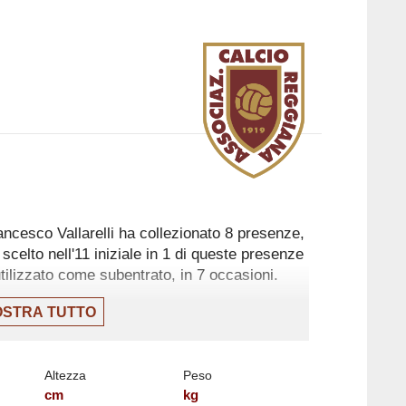
ncesco Vallarelli ha collezionato 8 presenze,
 scelto nell'11 iniziale in 1 di queste presenze
tilizzato come subentrato, in 7 occasioni.
 stata l'8 maggio, partita in cui ha giocato
STRA TUTTO
del Reggiana contro la Sampdoria, nella
Altezza
Peso
Serie C nell'ultima stagione con Giugliano (10)
cm
kg