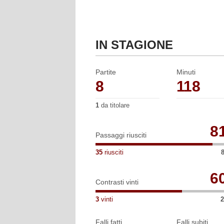
e Trento (14).
IN STAGIONE
Partite
Minuti
8
118
1
da titolare
8
Passaggi riusciti
35
riusciti
6
Contrasti vinti
3
vinti
2
Falli fatti
Falli subiti