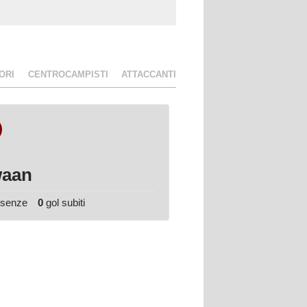
ORI
CENTROCAMPISTI
ATTACCANTI
22
Matteo
aan
Enza
esenze
0
gol subiti
0
presenze
0
gol subiti