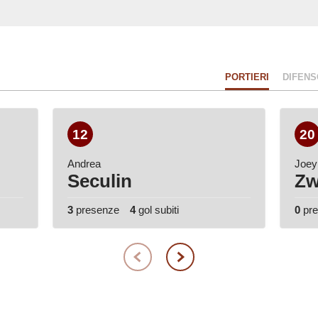
PORTIERI
DIFENS
12
20
Andrea
Joey
Seculin
Zw
3
presenze
4
gol subiti
0
pr