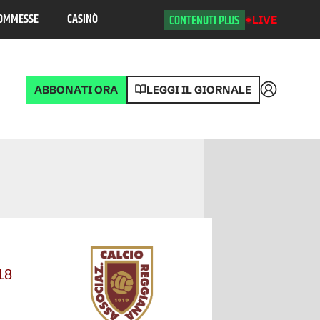
OMMESSE
CASINÒ
CONTENUTI PLUS
LIVE
ABBONATI ORA
LEGGI IL GIORNALE
Accedi
Posizione
18