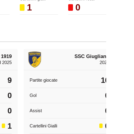
1
0
 1919
SSC Giugliano
l 2025
2025
9
10
Partite giocate
Par
0
0
Gol
Gol
0
0
Assist
Ass
1
0
Cartellini Gialli
Cart