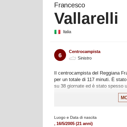
Francesco
Vallarelli
Italia
Centrocampista
6
Sinistro
Il centrocampista del Reggiana Fra
per un totale di 117 minuti. È stato
su 38 giornate ed è stato spesso u
La sua ultima presenza in Serie B è
MO
solamente 7 minuti con la maglia 
vittoria per 1-0.
Luogo e Data di nascita
Vallarelli ha giocato 24 partite di 
,
16/5/2005
(
21
anni)