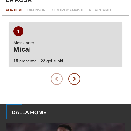
LA ROSA
PORTIERI
DIFENSORI
CENTROCAMPISTI
ATTACCANTI
1
Alessandro
Micai
15
presenze
22
gol subiti
DALLA HOME