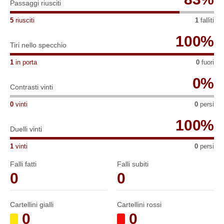
Passaggi riusciti
5
riusciti
1
falliti
100
%
Tiri nello specchio
1
in porta
0
fuori
0
%
Contrasti vinti
0
vinti
0
persi
100
%
Duelli vinti
1
vinti
0
persi
Falli fatti
Falli subiti
0
0
Cartellini gialli
Cartellini rossi
0
0