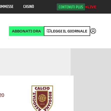
OMMESSE
CASINÒ
CONTENUTI PLUS
LIVE
ABBONATI ORA
LEGGI IL GIORNALE
Accedi
Posizione
20