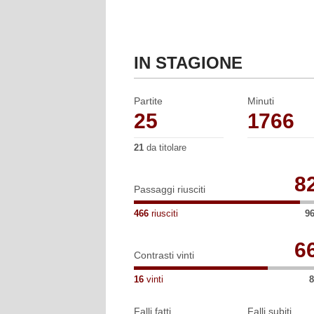
La trasferta contro Padova, il 19 a
Reggiana.
IN STAGIONE
Partite
Minuti
25
1766
21
da titolare
8
Passaggi riusciti
466
riusciti
9
6
Contrasti vinti
16
vinti
8
Falli fatti
Falli subiti