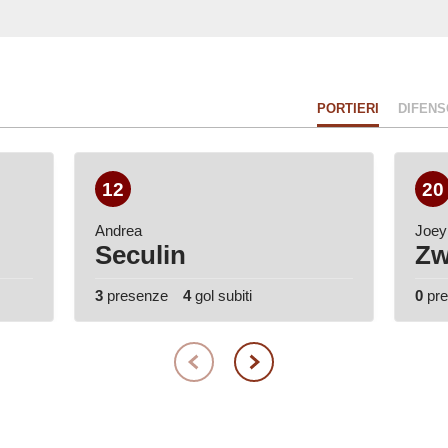
PORTIERI
DIFENS
12
20
Andrea
Joey
Seculin
Zw
3
presenze
4
gol subiti
0
pr