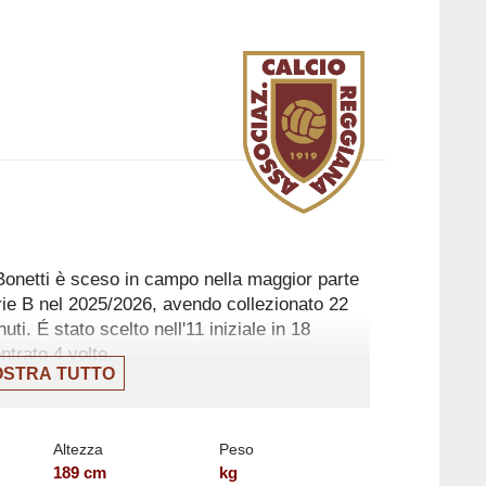
Bonetti è sceso in campo nella maggior parte
rie B nel 2025/2026, avendo collezionato 22
ti. É stato scelto nell'11 iniziale in 18
trato 4 volte.
STRA TUTTO
nato è stata il 12 aprile, partita in cui ha
l Reggiana contro Carrarese, nella vittoria per
to 1 assist in questo campionato.
Altezza
Peso
189
cm
kg