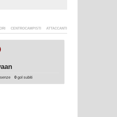
ORI
CENTROCAMPISTI
ATTACCANTI
22
Matteo
aan
Enza
esenze
0
gol subiti
0
presenze
0
gol subiti