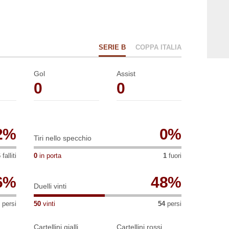
prile, sarà la prossima gara di Serie B per la
SERIE B
COPPA ITALIA
Gol
Assist
0
0
2
%
0
%
Tiri nello specchio
6
falliti
0
in porta
1
fuori
6
%
48
%
Duelli vinti
persi
50
vinti
54
persi
Cartellini gialli
Cartellini rossi