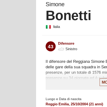
Simone
Bonetti
Italia
Difensore
43
Sinistro
Il difensore del Reggiana Simone 
delle gare della sua squadra in Se
presenze, per un totale di 1576 minu
presenze su 34 giornate ed è suben
MO
L'ultima partita di Bonetti in campio
giocato 90 minuti con la maglia de
2-0. In totale il difensore ha forni
Luogo e Data di nascita
Reggio Emilia
,
25/10/2004
(
21
anni)