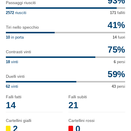
93
%
Passaggi riusciti
giocato 118 partite, con 15 gol e 15 assist.
2572
riusciti
171
falliti
41
%
Tiri nello specchio
10
in porta
14
fuori
75
%
Contrasti vinti
18
vinti
6
persi
59
%
Duelli vinti
62
vinti
43
persi
Falli fatti
Falli subiti
14
21
Cartellini gialli
Cartellini rossi
2
0