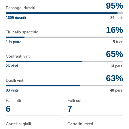
95
%
Passaggi riusciti
1609
riusciti
84
falliti
16
%
Tiri nello specchio
1
in porta
5
fuori
65
%
Contrasti vinti
26
vinti
14
persi
63
%
Duelli vinti
83
vinti
48
persi
Falli fatti
Falli subiti
6
7
Cartellini gialli
Cartellini rossi