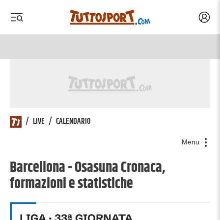
Acced
 menu
 menu
/
LIVE
/
CALENDARIO
Menu
Barcellona - Osasuna Cronaca,
formazioni e statistiche
LIGA
·
33
ª GIORNATA