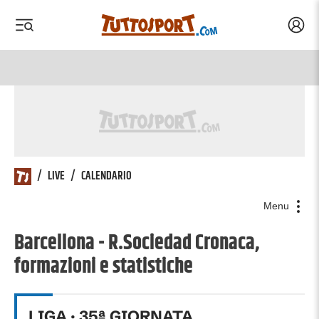
Acced
 menu
 menu
/
LIVE
/
CALENDARIO
Menu
Barcellona - R.Sociedad Cronaca,
formazioni e statistiche
LIGA
·
35
ª GIORNATA