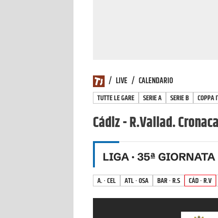
/
LIVE
/
CALENDARIO
TUTTE LE GARE
SERIE A
SERIE B
COPPA I
Cádiz - R.Vallad. Cronaca
LIGA
·
35
ª GIORNATA
A. · CEL
ATL · OSA
BAR · R.S
CÁD · R.V