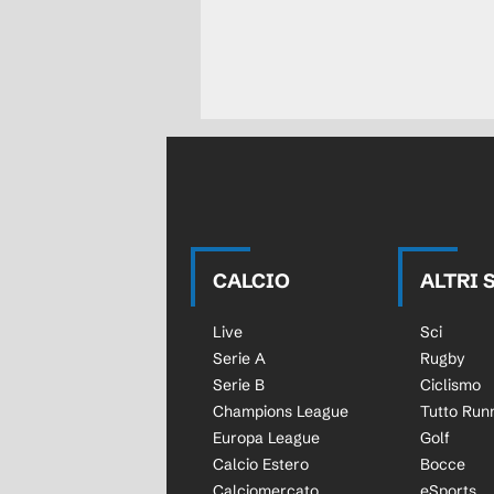
CALCIO
ALTRI 
Live
Sci
Serie A
Rugby
Serie B
Ciclismo
Champions League
Tutto Run
Europa League
Golf
Calcio Estero
Bocce
Calciomercato
eSports