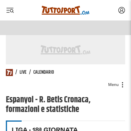
Acced
 menu
 menu
/
LIVE
/
CALENDARIO
Menu
Espanyol - R. Betis Cronaca,
formazioni e statistiche
LIGA
·
18
ª GIORNATA