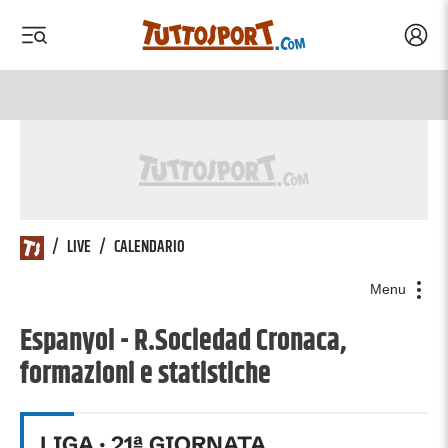
Acced
 menu
 menu
/
LIVE
/
CALENDARIO
Menu
Espanyol - R.Sociedad Cronaca,
formazioni e statistiche
LIGA
·
21
ª GIORNATA