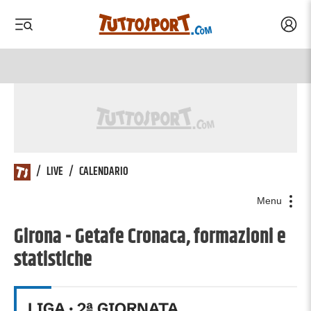
Acced
 menu
 menu
/
LIVE
/
CALENDARIO
Menu
Girona - Getafe Cronaca, formazioni e
statistiche
LIGA
·
2
ª GIORNATA