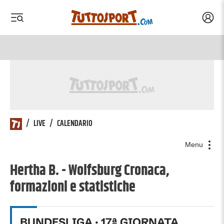
Acced
 menu
 menu
/
LIVE
/
CALENDARIO
Menu
Hertha B. - Wolfsburg Cronaca,
formazioni e statistiche
BUNDESLIGA
·
17
ª GIORNATA