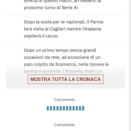
diretta di questo match, arrivederci al
prossimo turno di Serie A!
Dopo la sosta per le nazionali, il Parma
farà visita al Cagliari mentre l'Atalanta
ospiterà il Lecce.
Dopo un primo tempo senza grandi
occasioni da rete, ad eccezione di un
palo colpito da Scamacca, nella ripresa la
partita si accende. L'Atalanta, dopo un
buon momento degli emiliani, trova il gol
MOSTRA TUTTA LA CRONACA
con Pasalic, ma il neoacquisto Cutrone
dopo pochi minuti regala il pareggio alla
squadra di casa.
Caricamento...
90'+4'
Fine partita: PARMA - ATALANTA 1-1.
Caricamento...
Cartellino giallo anche per De Roon per