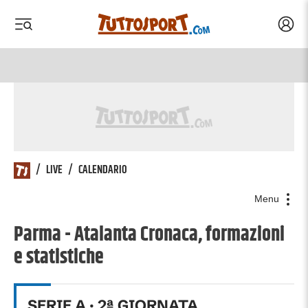
Acced
 menu
 menu
/
LIVE
/
CALENDARIO
Menu
Parma - Atalanta Cronaca, formazioni
e statistiche
SERIE A
·
2
ª GIORNATA