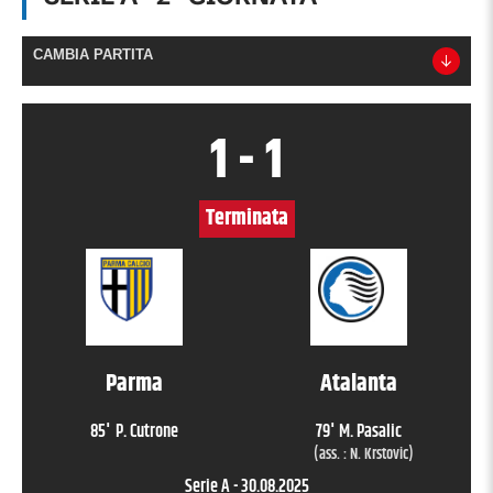
CAMBIA PARTITA
1
-
1
Terminata
Parma
Atalanta
85
'
P. Cutrone
79
'
M. Pasalic
(ass. :
N. Krstovic
)
Serie A
-
30.08.2025