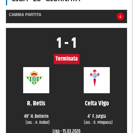
CAMBIA PARTITA
1
-
1
Terminata
R. Betis
Celta Vigo
49
'
H. Bellerín
4
'
F. Jutglà
(ass. :
A. Ruibal
)
(ass. :
Ó. Mingueza
)
Liga
-
15.03.2026