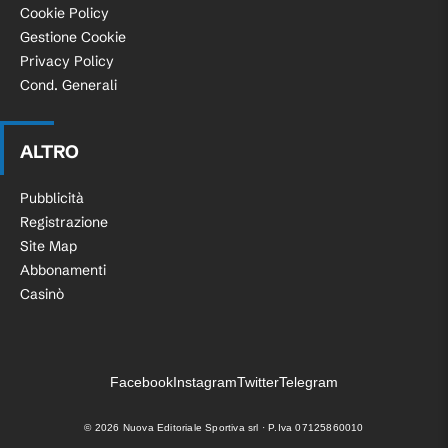
78'
Cookie Policy
campo.
Gestione Cookie
Privacy Policy
78'
Fallo di Aitor Ruibal (Real Betis).
Cond. Generali
Tentativo fallito. Javi Rodríguez (Celta
Vigo) un tiro di destro da fuori area che
ALTRO
76'
esce di molto sulla destra da calcio
d'angolo.
Pubblicità
Registrazione
Calcio d'angolo,Celta Vigo. Calcio
Site Map
75'
d'angolo causato da Natan (Real Betis).
Abbonamenti
Casinò
75'
Fallo di Hugo Sotelo (Celta Vigo).
Álvaro Fidalgo (Real Betis) conquista un
Facebook
Instagram
Twitter
Telegram
75'
calcio di punizione nella propria meta'
campo.
©
2026
Nuova Editoriale Sportiva srl · P.Iva 07125860010