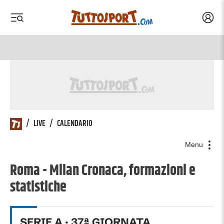
Acced
 menu
 menu
/
LIVE
/
CALENDARIO
Menu
Roma - Milan Cronaca, formazioni e
statistiche
SERIE A
·
37
ª GIORNATA