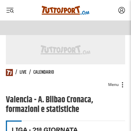
Acced
 menu
 menu
/
LIVE
/
CALENDARIO
Menu
Valencia - A. Bilbao Cronaca,
formazioni e statistiche
LIGA
·
21
ª GIORNATA