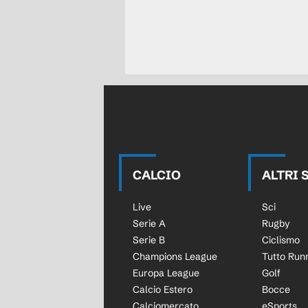
CALCIO
ALTRI 
Live
Sci
Serie A
Rugby
Serie B
Ciclismo
Champions League
Tutto Run
Europa League
Golf
Calcio Estero
Bocce
Calciomercato
eSports