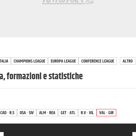
TALIA
CHAMPIONS LEAGUE
EUROPA LEAGUE
CONFERENCE LEAGUE
ALTRO
a, formazioni e statistiche
CÁD · R.S
OSA · SIV
ALM · REA
GET · ATL
R.V · VIL
VAL · GIR