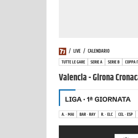
/
LIVE
/
CALENDARIO
TUTTE LE GARE
SERIE A
SERIE B
COPPA I
Valencia - Girona Cronac
LIGA
·
1
ª GIORNATA
A. · MAI
BAR · RAY
R. · ELC
CEL · ESP