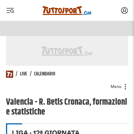
Acced
 menu
 menu
/
LIVE
/
CALENDARIO
Menu
Valencia - R. Betis Cronaca, formazioni
e statistiche
LIGA
·
12
ª GIORNATA