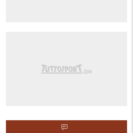
90'+1'
di punizione nella propria meta' campo.
90'+1'
Fallo di Dani Raba (Valencia).
Calcio d'angolo,Valencia. Calcio d'angolo
90'+1'
causato da Rodrigo Riquelme (Real
Betis).
Il quarto ufficiale ha indicato 4 minuti di
90'
recupero.
Tiro parato. Cucho Hernández (Real
Betis) un tiro di sinistro dalla sinistra
90'
dell'area parato palla indirizzata
nell'angolino in basso a sinistra. Assist di
Rodrigo Riquelme.
Valentín Gómez (Real Betis) conquista