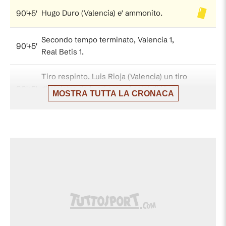
90'+5'
Hugo Duro (Valencia) e' ammonito.
Secondo tempo terminato, Valencia 1,
90'+5'
Real Betis 1.
Tiro respinto. Luis Rioja (Valencia) un tiro
90'+5'
di sinistro da fuori area. Assist di Hugo
MOSTRA TUTTA LA CRONACA
Duro.
Tentativo fallito. Jesús Vázquez
(Valencia) un tiro di sinistro dalla sinistra
90'+4'
dell'area di poco a lato sulla sinistra.
Assist di Luis Rioja con cross.
Sostituzione, Real Betis. Chimy Ávila
90'+2'
sostituisce Cucho Hernández.
Antony (Real Betis) conquista un calcio