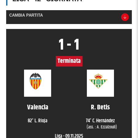
CAMBIA PARTITA
1
-
1
Terminata
Valencia
R. Betis
82
'
L. Rioja
74
'
C. Hernández
(ass. :
A. Ezzalzouli
)
Liga
-
09.11.2025