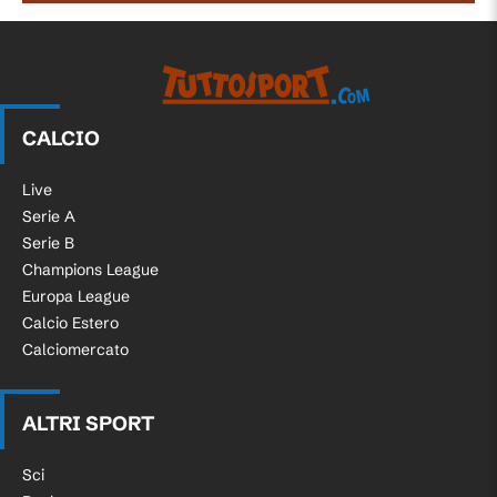
89'
un calcio di punizione nella propria meta'
campo.
89'
Thierry Correia (Valencia).
CALCIO
Pablo Fornals (Real Betis) conquista un
88'
calcio di punizione nella propria meta'
Live
campo.
Serie A
Serie B
88'
Fallo di Javi Guerra (Valencia).
Champions League
Europa League
Tentativo fallito. Dani Raba (Valencia) un
Calcio Estero
tiro di sinistro da posizione molto
Calciomercato
angolata sulla destra, un gol
87'
praticamente impossibile! che e'
completamente fuori bersaglio sulla
ALTRI SPORT
sinistra da un calcio di punizione di
prima.
Sci