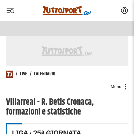
Acced
 menu
 menu
/
LIVE
/
CALENDARIO
Menu
Villarreal - R. Betis Cronaca,
formazioni e statistiche
LIGA
·
25
ª GIORNATA