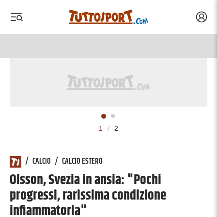
Acced
 menu
 menu
1
/
2
/
CALCIO
/
CALCIO ESTERO
Olsson, Svezia in ansia: "Pochi
progressi, rarissima condizione
infiammatoria"