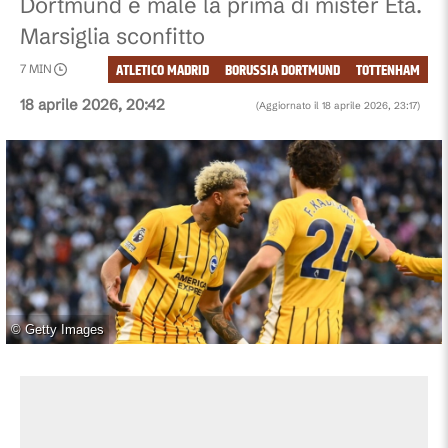
Dortmund e male la prima di mister Eta.
Marsiglia sconfitto
ATLETICO MADRID
BORUSSIA DORTMUND
TOTTENHAM
7
MIN
18 aprile 2026, 20:42
(Aggiornato il
18 aprile 2026, 23:17
)
©
Getty Images