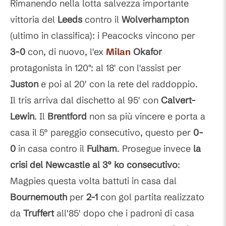
Rimanendo nella lotta salvezza importante
vittoria del
Leeds
contro il
Wolverhampton
(ultimo in classifica): i Peacocks vincono per
3-0
con, di nuovo, l'ex
Milan
Okafor
protagonista in 120": al 18' con l'assist per
Juston
e poi al 20' con la rete del raddoppio.
Il tris arriva dal dischetto al 95' con
Calvert-
Lewin
. Il
Brentford
non sa più vincere e porta a
casa il 5° pareggio consecutivo, questo per
0-
0
in casa contro il
Fulham
. Prosegue invece
la
crisi del Newcastle al 3° ko consecutivo
:
Magpies questa volta battuti in casa dal
Bournemouth
per
2-1
con gol partita realizzato
da
Truffert
all'85' dopo che i padroni di casa