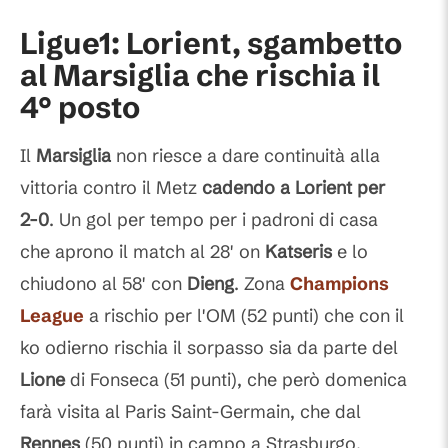
Ligue1
: Lorient, sgambetto
al Marsiglia che rischia il
4° posto
Il
Marsiglia
non riesce a dare continuità alla
vittoria contro il Metz
cadendo a Lorient per
2-0
. Un gol per tempo per i padroni di casa
che aprono il match al 28' on
Katseris
e lo
chiudono al 58' con
Dieng
. Zona
Champions
League
a rischio per l'OM (52 punti) che con il
ko odierno rischia il sorpasso sia da parte del
Lione
di Fonseca (51 punti), che però domenica
farà visita al Paris Saint-Germain, che dal
Rennes
(50 punti) in campo a Strasburgo.