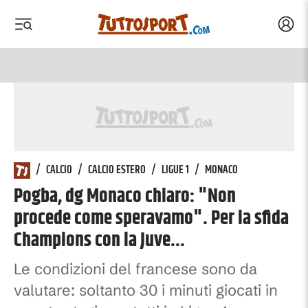
Acced
 menu
 menu
/
CALCIO
/
CALCIO ESTERO
/
LIGUE 1
/
MONACO
Pogba, dg Monaco chiaro: "Non
procede come speravamo". Per la sfida
Champions con la Juve...
Le condizioni del francese sono da
valutare: soltanto 30 i minuti giocati in