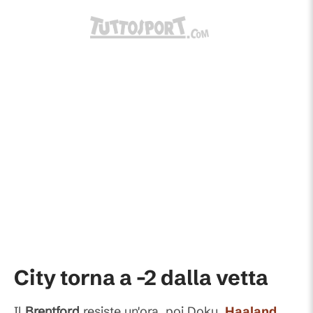
City torna a -2 dalla vetta
Il
Brentford
resiste un'ora, poi Doku,
Haaland