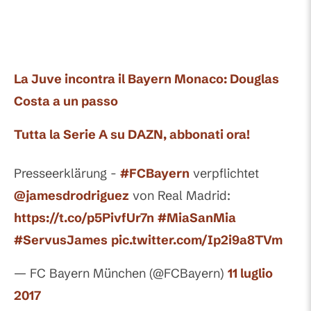
La Juve incontra il Bayern Monaco: Douglas
Costa a un passo
Tutta la Serie A su DAZN, abbonati ora!
Presseerklärung -
#FCBayern
verpflichtet
@jamesdrodriguez
von Real Madrid:
https://t.co/p5PivfUr7n
#MiaSanMia
#ServusJames
pic.twitter.com/Ip2i9a8TVm
— FC Bayern München (@FCBayern)
11 luglio
2017