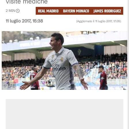
visite mediche
REAL MADRID
BAYERN MONACO
JAMES RODRIGUEZ
2
MIN
11 luglio 2017, 15:38
(Aggiornato il
11 luglio 2017, 17:05
)
©
EFE