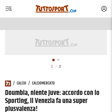
Acced
 menu
 menu
1
/
2
/
CALCIO
/
CALCIOMERCATO
Doumbia, niente Juve: accordo con lo
Sporting, il Venezia fa una super
plusvalenza!