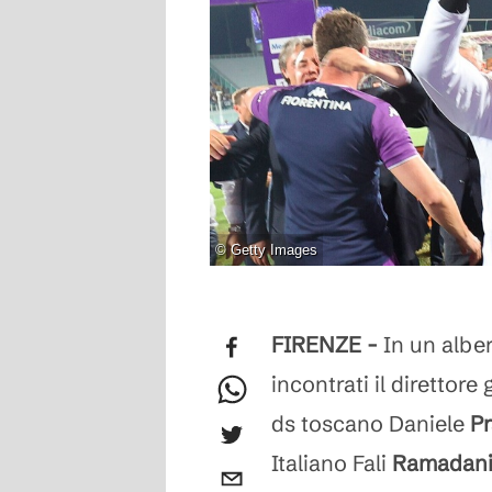
©
Getty Images
FIRENZE -
In un alber
incontrati il direttore
ds toscano Daniele
P
Italiano Fali
Ramadan