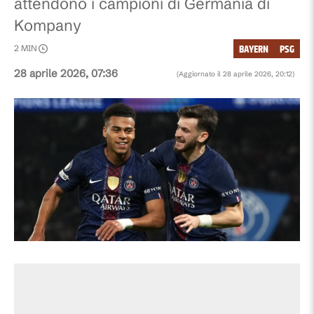
attendono i campioni di Germania di
Kompany
BAYERN
PSG
2
MIN
28 aprile 2026, 07:36
(Aggiornato il
28 aprile 2026, 20:12
)