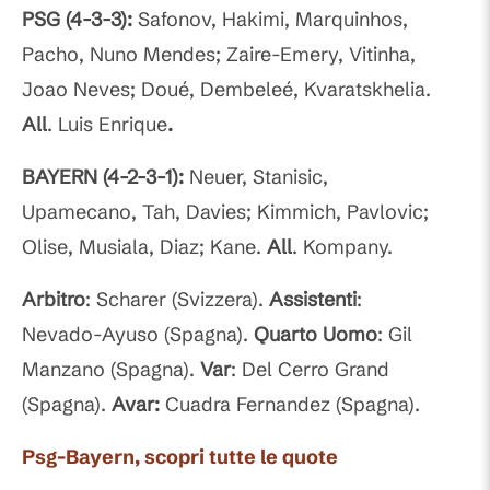
PSG (4-3-3):
Safonov, Hakimi, Marquinhos,
Pacho, Nuno Mendes; Zaire-Emery, Vitinha,
Joao Neves; Doué, Dembeleé, Kvaratskhelia.
All
. Luis Enrique
.
BAYERN (4-2-3-1):
Neuer, Stanisic,
Upamecano, Tah, Davies; Kimmich, Pavlovic;
Olise, Musiala, Diaz; Kane.
All
. Kompany.
Arbitro
: Scharer (Svizzera).
Assistenti
:
Nevado-Ayuso (Spagna).
Quarto Uomo
: Gil
Manzano (Spagna).
Var
: Del Cerro Grand
(Spagna).
Avar:
Cuadra Fernandez (Spagna).
Psg-Bayern, scopri tutte le quote