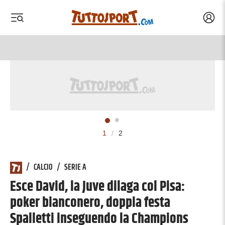
Acced
 menu
 menu
1
/
2
/
CALCIO
/
SERIE A
Esce David, la Juve dilaga col Pisa:
poker bianconero, doppia festa
Spalletti inseguendo la Champions