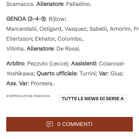
Scamacca.
Allenatore
: Palladino.
GENOA (3-4-3)
: Bijlow;
Marcandalli, Ostigard, Vasquez; Sabelli, Amorim, F
Ellertsson; Ekhator, Colombo,
Vitinha.
Allenatore
: De Rossi.
Arbitro
: Pezzuto (Lecce);
Assistenti
: Colarossi-
Yoshikawa;
Quarto
ufficiale
: Turrini;
Var
: Giua;
Ass
.
Var
: Prontera.
© RIPRODUZIONE RISERVATA
TUTTE LE NEWS DI
SERIE A
0 COMMENTI