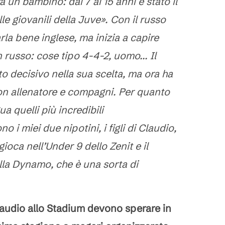
un bambino: dai 7 ai 15 anni è stato il
e giovanili della Juve». Con il russo
la bene inglese, ma inizia a capire
 russo: cose tipo 4-4-2, uomo... Il
ato decisivo nella sua scelta, ma ora ha
on allenatore e compagni. Per quanto
a quelli più incredibili
 i miei due nipotini, i figli di Claudio,
gioca nell’Under 9 dello Zenit e il
lla Dynamo, che è una sorta di
Claudio allo Stadium devono sperare in