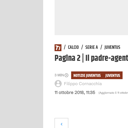
/
CALCIO
/
SERIE A
/
JUVENTUS
Pagina 2 | Il padre-agen
NOTIZIE JUVENTUS
JUVENTUS
3
MIN
Filippo Cornacchia
11 ottobre 2018, 11:35
(Aggiornato il
11 ottob