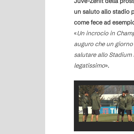
Juve-Zenit della pros
un saluto allo stadio 
come fece ad esempi
«
Un incrocio in Champ
auguro che un giorno 
salutare allo Stadium i
legatissimo
».