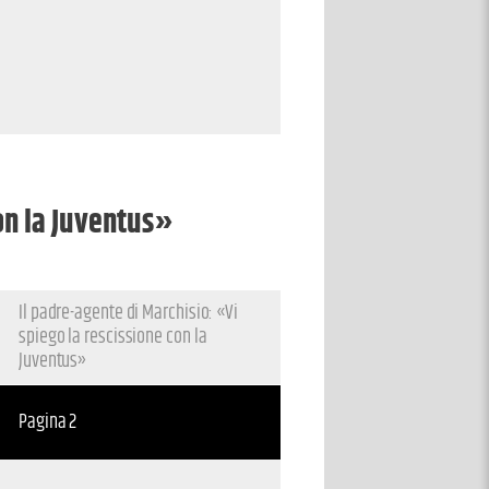
con la Juventus»
Il padre-agente di Marchisio: «Vi
spiego la rescissione con la
Juventus»
Pagina 2