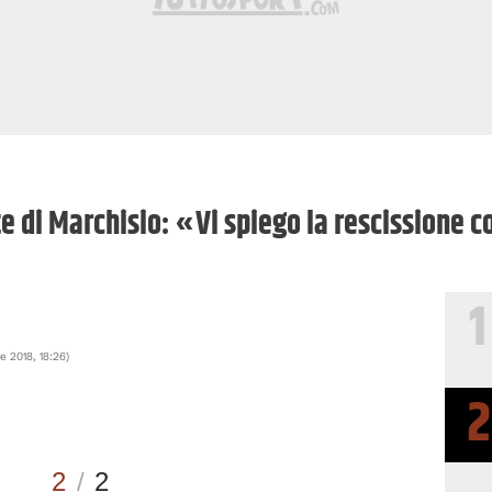
te di Marchisio: «Vi spiego la rescissione 
1
re 2018, 18:26
)
2
2
/
2