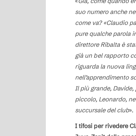
«
Già, come quando era 
suo numero anche nell
come va? «Claudio par
pure qualche parola in
direttore Ribalta è st
già un bel rapporto c
riguarda la nuova lingu
nell’apprendimento sono
Il più grande, Davide, 
piccolo, Leonardo, ne
succursale del club
».
I tifosi per rivedere 