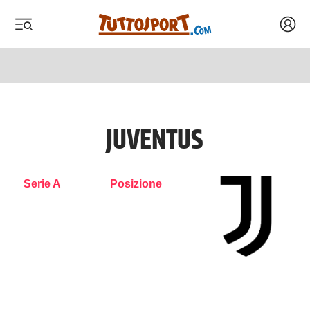
Acced
 menu
 menu
JUVENTUS
Serie A
Posizione
2026/27
9