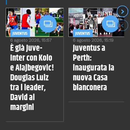
Suc
Pre
JUVENTUS
JUVENTUS
6 agosto 2026, 15:57
6 agosto 2026, 15:19
È già Juve-
Juventus a
Inter con Kolo
Perth:
e Alajbegovic!
inaugurata la
Douglas Luiz
nuova Casa
tra i leader,
bianconera
David ai
margini