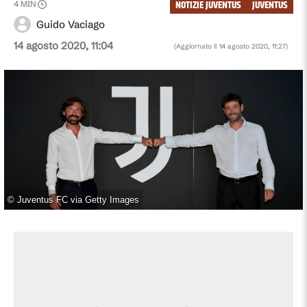
NOTIZIE JUVENTUS
JUVENTUS
4
MIN
Guido Vaciago
14 agosto 2020, 11:04
(Aggiornato il
14 agosto 2020, 11:27
)
©
Juventus FC via Getty Images