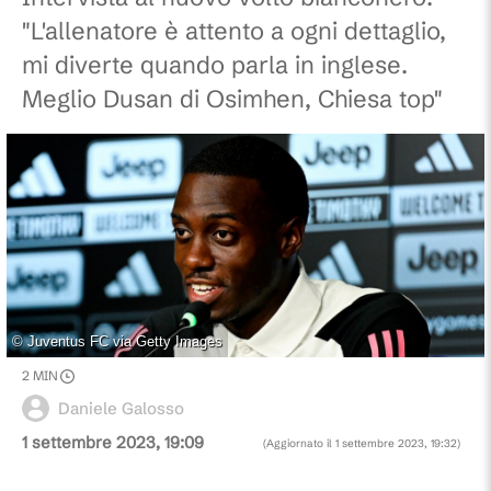
"L'allenatore è attento a ogni dettaglio,
mi diverte quando parla in inglese.
Meglio Dusan di Osimhen, Chiesa top"
©
Juventus FC via Getty Images
2
MIN
Daniele Galosso
1 settembre 2023, 19:09
(Aggiornato il
1 settembre 2023, 19:32
)