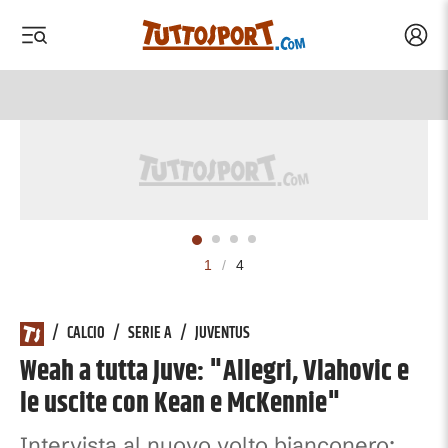
Acced
 menu
 menu
1
/
4
/
CALCIO
/
SERIE A
/
JUVENTUS
Weah a tutta Juve: "Allegri, Vlahovic e
le uscite con Kean e McKennie"
Intervista al nuovo volto bianconero: