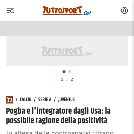
Acced
 menu
 menu
1
/
2
/
CALCIO
/
SERIE A
/
JUVENTUS
Pogba e l'integratore dagli Usa: la
possibile ragione della positività
In attesa delle controanalisi filtrano