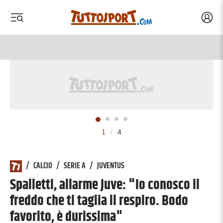
Acced
 menu
 menu
1
/
4
/
CALCIO
/
SERIE A
/
JUVENTUS
Spalletti, allarme Juve: "Io conosco il
freddo che ti taglia il respiro. Bodo
favorito, è durissima"