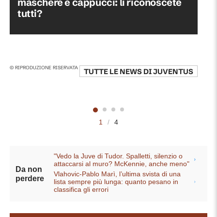
maschere e cappucci: li riconoscete
tutti?
© RIPRODUZIONE RISERVATA
TUTTE LE NEWS DI
JUVENTUS
1
/
4
"Vedo la Juve di Tudor. Spalletti, silenzio o
attaccarsi al muro? McKennie, anche meno"
Da non
Vlahovic-Pablo Marì, l’ultima svista di una
perdere
lista sempre più lunga: quanto pesano in
classifica gli errori