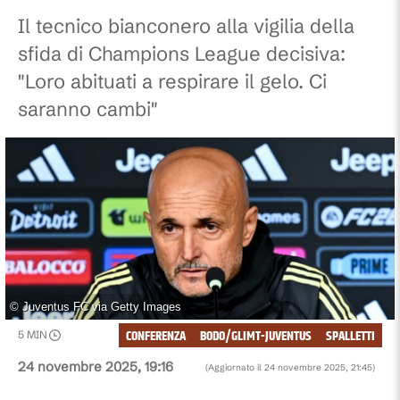
Il tecnico bianconero alla vigilia della
sfida di Champions League decisiva:
"Loro abituati a respirare il gelo. Ci
saranno cambi"
©
Juventus FC via Getty Images
CONFERENZA
BODO/GLIMT-JUVENTUS
SPALLETTI
5
MIN
24 novembre 2025, 19:16
(Aggiornato il
24 novembre 2025, 21:45
)