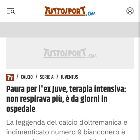
Acced
 menu
 menu
/
CALCIO
/
SERIE A
/
JUVENTUS
Paura per l'ex Juve, terapia intensiva:
non respirava più, è da giorni in
ospedale
La leggenda del calcio d'oltremanica e
indimenticato numero 9 bianconero è