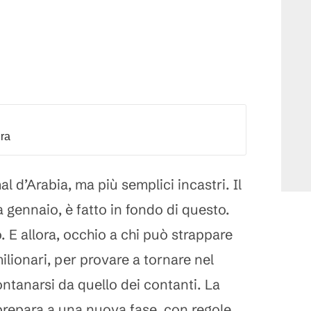
dra
 d’Arabia, ma più semplici incastri. Il
 gennaio, è fatto in fondo di questo.
 E allora, occhio a chi può strappare
milionari, per provare a tornare nel
ontanarsi da quello dei contanti. La
prepara a una nuova fase, con regole