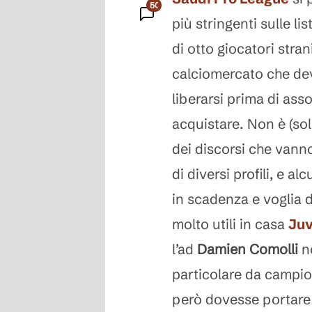
50
più stringenti sulle l
Commenti
di otto giocatori stran
calciomercato che de
liberarsi prima di ass
acquistare. Non è (sol
dei discorsi che vanno 
di diversi profili, e al
in scadenza e voglia d
molto utili in casa
Ju
l’ad
Damien Comolli
no
particolare da campio
però dovesse portare