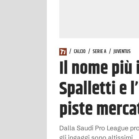
/
CALCIO
/
SERIE A
/
JUVENTUS
Il nome più 
Spalletti e 
piste merca
Dalla Saudi Pro League pro
gli ingaggi sono altissimi