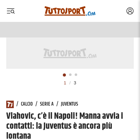
Acced
 menu
 menu
1
/
3
/
CALCIO
/
SERIE A
/
JUVENTUS
Vlahovic, c’è il Napoli! Manna avvia i
contatti: la Juventus è ancora più
lontana