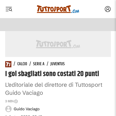
Acced
 menu
 menu
/
CALCIO
/
SERIE A
/
JUVENTUS
I gol sbagliati sono costati 20 punti
L'editoriale del direttore di Tuttosport
Guido Vaciago
3
MIN
Guido Vaciago