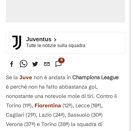
Juventus
Tutte le notizie sulla squadra
6
Commenti
Se la
Juve
non è andata in
Champions League
è perché non ha fatto abbastanza gol,
nonostante una notevole mole di tiri. Contro il
Torino (11ª),
Fiorentina
(12ª), Lecce (18ª),
Cagliari (21ª), Lazio (24ª), Sassuolo (30ª)
Verona (37ª) e Torino (38ª) la squadra di