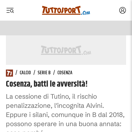
Acced
 menu
 menu
/
CALCIO
/
SERIE B
/
COSENZA
Cosenza, batti le avversità!
La cessione di Tutino, il rischio
penalizzazione, l'incognita Alvini.
Eppure i silani, comunque in B dal 2018,
possono sperare in una buona annata: