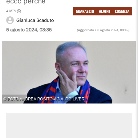
ecco perché
GUARASCIO
ALVINI
COSENZA
4
MIN
Gianluca Scaduto
5 agosto 2024, 03:35
(Aggiornato il
5 agosto 2024, 03:49
)
©
FOTO ANDREA ROSITO-AG ALDO LIVER